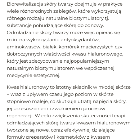
Biorewitalizacja skóry twarzy obejmuje w praktyce
wiele różnorodnych zabiegów, które wykorzystują
różnego rodzaju naturalne biostymulatory tj.
substancje pobudzające skórę do odnowy.
Odmładzanie skóry twarzy może więc opierać się
m.in. na wykorzystaniu antyoksydantów,
aminokwasów, białek, komórek macierzystych czy
dobroczynnych właściwości kwasu hialuronowego,
który jest zdecydowanie najpopularniejszym
naturalnym biostymulatorem we współczesnej
medycynie estetycznej.
Kwas hialuronowy to istotny składnik w młodej skórze
– wraz z upływem czasu jego poziom w skórze
stopniowo maleje, co skutkuje utratą napięcia skóry,
jej przesuszeniem i zwolnieniem procesów
regeneracji. W celu zwiększenia skuteczności terapii
odmładzających skórę twarzy kwasem hialuronowym
tworzone są nowe, coraz efektywniej działające
formuły preparatów i kosmetyków z kwasem