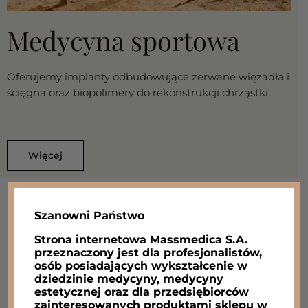
Medycyna sportowa
Oferujemy implanty odbudowujące zerwane więzadła i
ścięgna oraz biopolimery do rekonstrukcji chrząstki.
Więcej
Szanowni Państwo
Strona internetowa Massmedica S.A.
przeznaczony jest dla profesjonalistów,
Sklep
osób posiadających wykształcenie w
dziedzinie medycyny, medycyny
estetycznej oraz dla przedsiębiorców
zainteresowanych produktami sklepu w