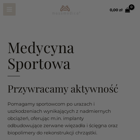
Przejdź
Main
do
0,00 
zł
treści
Menu
Medycyna
Sportowa
Przywracamy aktywność
Pomagamy sportowcom po urazach i
uszkodzeniach wynikających z nadmiernych
obciążeń, oferując m.in. implanty
odbudowujące zerwane więzadła i ścięgna oraz
biopolimery do rekonstrukcji chrząstki.