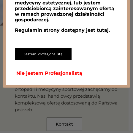
medycyny estetycznej, lub jestem
przedsiębiorcą zainteresowanym ofertą
w ramach prowadzonej działalności
gospodarczej.
Regulamin strony dostępny jest
tutaj
.
Skontaktuj się z nami
Jestem Profesjonalistą
Nie jestem Profesjonalistą
W przypadku chęci uzyskania dodatkowych
informacji na temat produktów z zakresu
ortopedii i medycyny sportowej zachęcamy do
kontaktu. Nasi handlowcy przedstawią
kompleksową ofertę dostosowaną do Państwa
potrzeb.
Kontakt