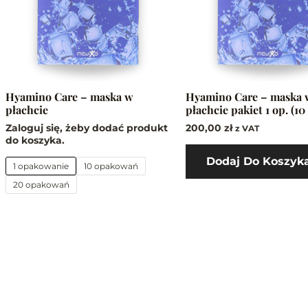
Opcje
można
wybrać
na
stronie
produktu
Hyamino Care – maska w
Hyamino Care – maska 
płachcie
płachcie pakiet 1 op. (10
Zaloguj się, żeby dodać produkt
200,00
zł
z VAT
do koszyka.
Dodaj Do Koszyk
1 opakowanie
10 opakowań
20 opakowań