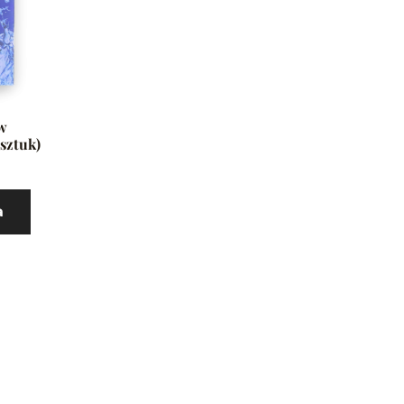
w
 sztuk)
a