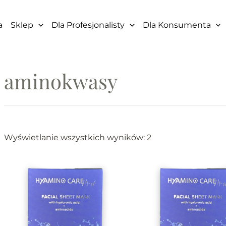
a
Sklep
Dla Profesjonalisty
Dla Konsumenta
aminokwasy
Wyświetlanie wszystkich wyników: 2
Ten
produkt
ma
wiele
wariantów.