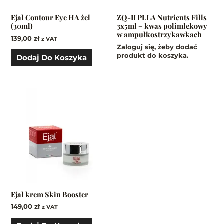
Ejal Contour Eye HA żel
ZQ-II PLLA Nutrients Fills
(30ml)
3x5ml – kwas polimlekowy
w ampułkostrzykawkach
139,00
zł
z VAT
Zaloguj się, żeby dodać
produkt do koszyka.
Dodaj Do Koszyka
Ejal krem Skin Booster
149,00
zł
z VAT