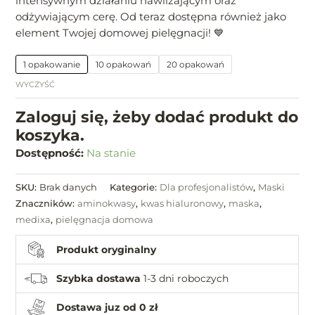
intensywnym działaniu nawilżającym oraz
odżywiającym cerę. Od teraz dostępna również jako
element Twojej domowej pielęgnacji! 💙
1 opakowanie
10 opakowań
20 opakowań
WYCZYŚĆ
Zaloguj się, żeby dodać produkt do
koszyka.
Dostępność:
Na stanie
SKU:
Brak danych
Kategorie:
Dla profesjonalistów
,
Maski
Znaczników:
aminokwasy
,
kwas hialuronowy
,
maska
,
medixa
,
pielęgnacja domowa
Produkt oryginalny
Szybka dostawa
1-3 dni roboczych
Dostawa juz od 0 zł