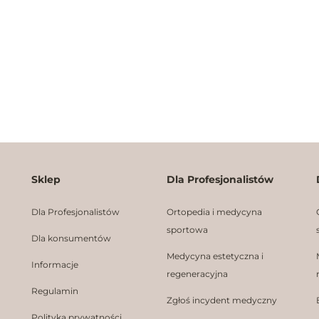
Sklep
Dla Profesjonalistów
Dla Profesjonalistów
Ortopedia i medycyna
sportowa
Dla konsumentów
Medycyna estetyczna i
Informacje
regeneracyjna
Regulamin
Zgłoś incydent medyczny
Polityka prywatności