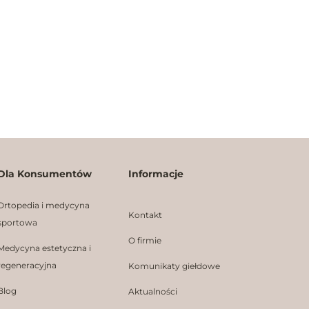
Dla Konsumentów
Informacje
Ortopedia i medycyna
Kontakt
sportowa
O firmie
Medycyna estetyczna i
regeneracyjna
Komunikaty giełdowe
Blog
Aktualności