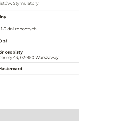
listów
,
Stymulatory
lny
1-3 dni roboczych
0 zł
ór osobisty
cernej 43, 02-950 Warszaway
Mastercard