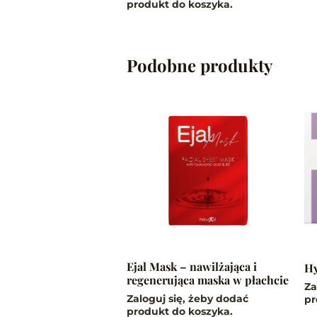
produkt do koszyka.
Podobne produkty
Ten
produkt
ma
wiele
wariantów.
Opcje
można
wybrać
na
stronie
Ejal Mask – nawilżająca i
Hy
produktu
regenerująca maska w płachcie
Za
Zaloguj się, żeby dodać
pr
produkt do koszyka.