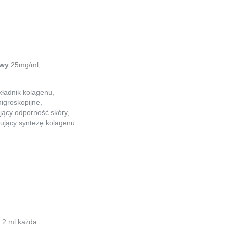
owy
25mg/ml,
kładnik kolagenu,
higroskopijne,
jący odporność skóry,
jący syntezę kolagenu.
 2 ml każda