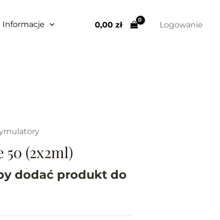
Informacje
0,00 
zł
Logowanie
tymulatory
 50 (2x2ml)
eby dodać produkt do