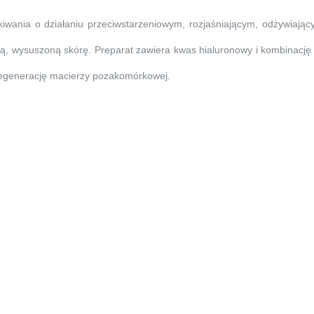
wania o działaniu przeciwstarzeniowym, rozjaśniającym, odżywiając
ną, wysuszoną skórę. Preparat zawiera kwas hialuronowy i kombinacj
 regenerację macierzy pozakomórkowej.