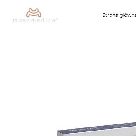
Przejdź
do
Strona główn
treści