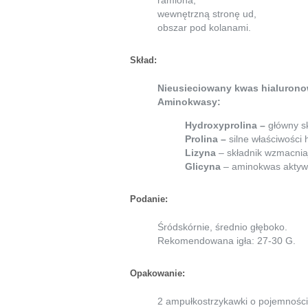
ramiona,
wewnętrzną stronę ud,
obszar pod kolanami.
Skład:
Nieusieciowany kwas hialuron
Aminokwasy:
Hydroxyprolina –
główny s
Prolina –
silne właściwości 
Lizyna
– składnik wzmacnia
Glicyna
– aminokwas aktywu
Podanie:
Śródskórnie, średnio głęboko.
Rekomendowana igła: 27-30 G.
Opakowanie:
2 ampułkostrzykawki o pojemności