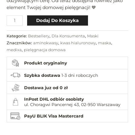
odżywiającym cerę. Od teraz dostępna również jako
element Twojej domowej pielęgnacji! 💙
Dodaj Do Koszyka
Kategorie:
Bestsellery
,
Dla Konsumenta
,
Maski
Znaczników:
aminokwasy
,
kwas hialuronowy
,
maska
,
medixa
,
pielęgnacja domowa
Produkt oryginalny
Szybka dostawa
1-3 dni roboczych
Dostawa juz od 0 zł
InPost DHL odbiór osobisty
ul. Choragwi Pancernej 43, 02-950 Warszaway
PayU BLIK Visa Mastercard