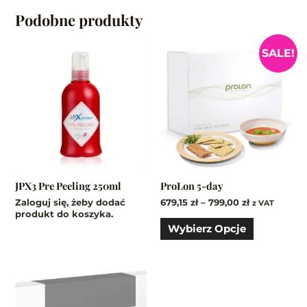
Podobne produkty
Zakres
Ten
SALE!
cen:
produkt
od
ma
679,15 zł
do
wiele
799,00 zł
wariantów
Opcje
można
wybrać
na
JPX3 Pre Peeling 250ml
ProLon 5-day
stronie
Zaloguj się, żeby dodać
679,15
zł
–
799,00
zł
produktu
z VAT
produkt do koszyka.
Wybierz Opcje