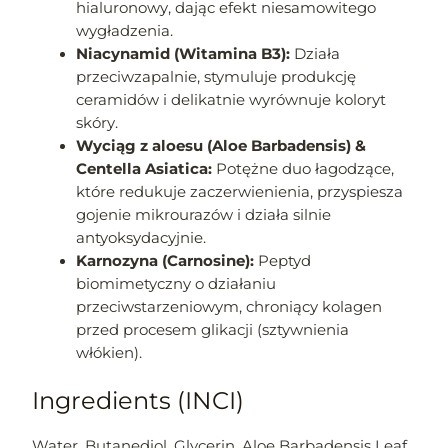
hialuronowy, dając efekt niesamowitego
wygładzenia.
Niacynamid (Witamina B3):
Działa
przeciwzapalnie, stymuluje produkcję
ceramidów i delikatnie wyrównuje koloryt
skóry.
Wyciąg z aloesu (Aloe Barbadensis) &
Centella Asiatica:
Potężne duo łagodzące,
które redukuje zaczerwienienia, przyspiesza
gojenie mikrourazów i działa silnie
antyoksydacyjnie.
Karnozyna (Carnosine):
Peptyd
biomimetyczny o działaniu
przeciwstarzeniowym, chroniący kolagen
przed procesem glikacji (sztywnienia
włókien).
Ingredients (INCI)
Water, Butanediol, Glycerin, Aloe Barbadensis Leaf