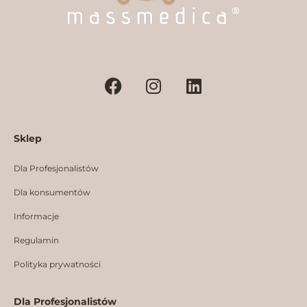
F
I
L
a
n
i
c
s
n
e
t
k
Sklep
b
a
e
o
g
d
Dla Profesjonalistów
o
r
i
k
a
n
Dla konsumentów
m
Informacje
Regulamin
Polityka prywatności
Dla Profesjonalistów