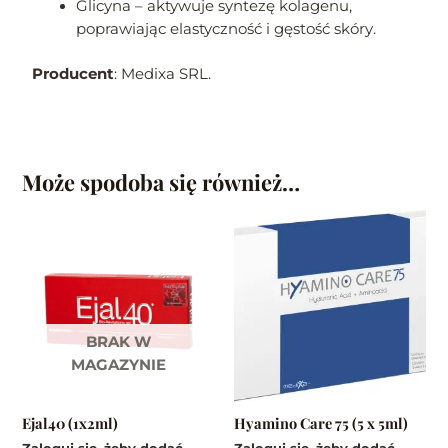
Glicyna – aktywuje syntezę kolagenu,
poprawiając elastyczność i gęstość skóry.
Producent
: Medixa SRL.
Może spodoba się również…
BRAK W
MAGAZYNIE
Ejal40 (1x2ml)
Hyamino Care 75 (5 x 5ml)
Zaloguj się, żeby dodać
Zaloguj się, żeby dodać