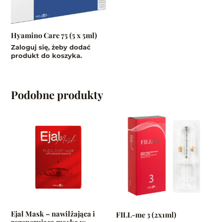
Hyamino Care 75 (5 x 5ml)
Zaloguj się, żeby dodać
produkt do koszyka.
Podobne produkty
Ten
produkt
ma
wiele
wariantów.
Opcje
można
wybrać
na
Ejal Mask – nawilżająca i
FILL-me 3 (2x1ml)
stronie
regenerująca maska w