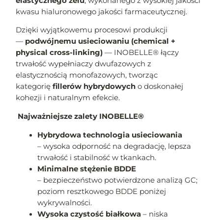
elastycznego żelu
, wykonanego z wysokiej jakości
kwasu hialuronowego jakości farmaceutycznej.
Dzięki wyjątkowemu procesowi produkcji
—
podwójnemu usieciowaniu (chemical +
physical cross-linking)
— INOBELLE® łączy
trwałość wypełniaczy dwufazowych z
elastycznością monofazowych, tworząc
kategorię
fillerów hybrydowych
o doskonałej
kohezji i naturalnym efekcie.
Najważniejsze zalety INOBELLE®
Hybrydowa technologia usieciowania
– wysoka odporność na degradację, lepsza
trwałość i stabilność w tkankach.
Minimalne stężenie BDDE
– bezpieczeństwo potwierdzone analizą GC;
poziom resztkowego BDDE poniżej
wykrywalności.
Wysoka czystość białkowa
– niska