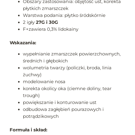
Obszary zastosowania: objętość ust, korekta
płytkich zmarszczek
Warstwa podania: płytko śródskórnie
2 igły
27G i
30
G
F+zawiera 0,3% lidokainy
Wskazania:
wypełnianie zmarszczek powierzchownych,
średnich i głębokich
wolumetria twarzy (policzki, broda, linia
żuchwy)
modelowanie nosa
korekta okolicy oka (ciemne doliny, tear
trough)
powiększanie i konturowanie ust
odbudowa zagłębień pourazowych i
potrądzikowych
Formuła i skład: