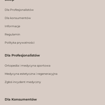
b
a
e
o
g
d
Dla Profesjonalistów
o
r
i
k
a
n
Dla konsumentów
m
Informacje
Regulamin
Polityka prywatności
Dla Profesjonalistów
Ortopedia i medycyna sportowa
Medycyna estetyczna i regeneracyjna
Zgłoś incydent medyczny
Dla Konsumentów