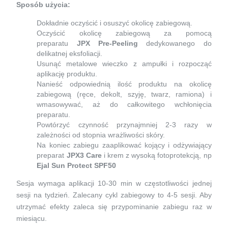
Sposób użycia:
Dokładnie oczyścić i osuszyć okolicę zabiegową.
Oczyścić okolicę zabiegową za pomocą
preparatu
JPX Pre-Peeling
dedykowanego do
delikatnej eksfoliacji.
Usunąć metalowe wieczko z ampułki i rozpocząć
aplikację produktu.
Nanieść odpowiednią ilość produktu na okolicę
zabiegową (ręce, dekolt, szyję, twarz, ramiona) i
wmasowywać, aż do całkowitego wchłonięcia
preparatu.
Powtórzyć czynność przynajmniej 2-3 razy w
zależności od stopnia wrażliwości skóry.
Na koniec zabiegu zaaplikować kojący i odżywiający
preparat
JPX3 Care
i krem z wysoką fotoprotekcją, np
Ejal Sun Protect SPF50
Sesja wymaga aplikacji 10-30 min w częstotliwości jednej
sesji na tydzień. Zalecany cykl zabiegowy to 4-5 sesji. Aby
utrzymać efekty zaleca się przypominanie zabiegu raz w
miesiącu.