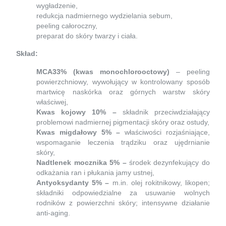
wygładzenie,
redukcja nadmiernego wydzielania sebum,
peeling całoroczny,
preparat do skóry twarzy i ciała.
Skład:
MCA33% (kwas monochlorooctowy)
–
peeling
powierzchniowy, wywołujący w kontrolowany sposób
martwicę naskórka oraz górnych warstw skóry
właściwej,
Kwas kojowy 10% –
składnik przeciwdziałający
problemowi nadmiernej pigmentacji skóry oraz ostudy,
Kwas migdałowy 5% –
właściwości rozjaśniające,
wspomaganie leczenia trądziku oraz ujędrnianie
skóry,
Nadtlenek mocznika 5% –
środek dezynfekujący do
odkażania ran i płukania jamy ustnej,
Antyoksydanty 5% –
m.in. olej rokitnikowy, likopen;
składniki odpowiedzialne za usuwanie wolnych
rodników z powierzchni skóry; intensywne działanie
anti-aging.