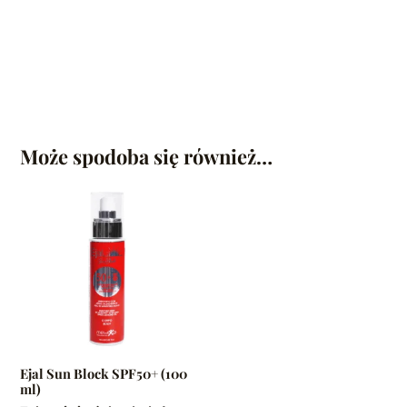
Może spodoba się również…
Ten
produkt
ma
wiele
wariantów.
Opcje
można
wybrać
na
Ejal Sun Block SPF50+ (100
stronie
ml)
produktu