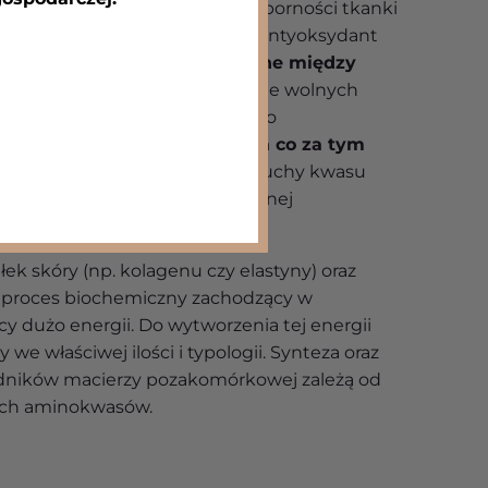
łaściwość to również warunek oporności tkanki
as hialuronowy to także silny antyoksydant
wia uszkodzenia spowodowane między
owanie UV
poprzez wyłapywanie wolnych
ść i jakość kwasu hialuronowego
lżenie oraz napięcie skóry, a co za tym
y wygląd
. Ponadto krótkie łańcuchy kwasu
e w procesie jego enzymatycznej
oblasty do syntezy kolagenu
.
łek skóry (np. kolagenu czy elastyny) oraz
 proces biochemiczny zachodzący w
cy dużo energii. Do wytworzenia tej energii
e właściwej ilości i typologii. Synteza oraz
dników macierzy pozakomórkowej zależą od
ich aminokwasów.