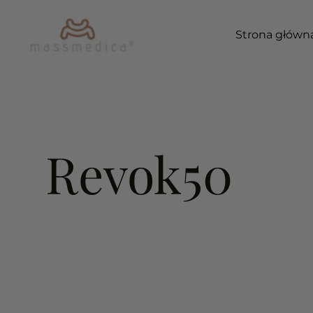
Przejdź
do
Strona główn
treści
Revok50