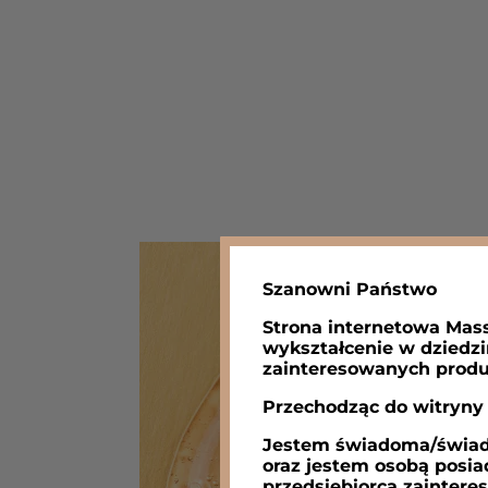
Szanowni Państwo
Strona internetowa Mass
wykształcenie w dziedzi
zainteresowanych produ
Przechodząc do witryn
Jestem świadoma/świadom
oraz jestem osobą posia
przedsiębiorcą zaintere