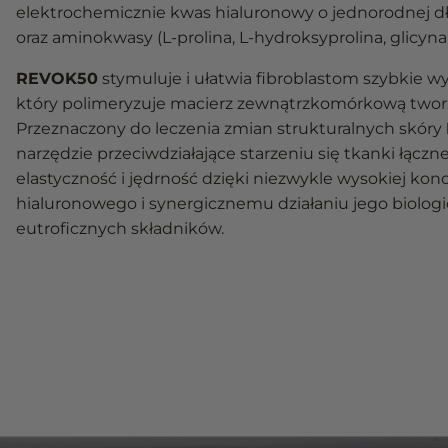
elektrochemicznie kwas hialuronowy o jednorodnej d
oraz aminokwasy (L-prolina, L-hydroksyprolina, glicyna i
REVOK50
stymuluje i ułatwia fibroblastom szybkie w
który polimeryzuje macierz zewnątrzkomórkową twor
Przeznaczony do leczenia zmian strukturalnych skóry
narzędzie przeciwdziałające starzeniu się tkanki łączne
elastyczność i jędrność dzięki niezwykle wysokiej kon
hialuronowego i synergicznemu działaniu jego biolog
eutroficznych składników.