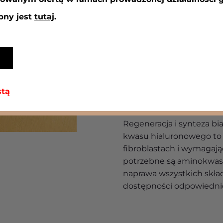
elastyczność skóry. Ta w
na stres mechaniczny. Kw
pny jest
tutaj
.
endogenny, który
napra
innymi przez promieni
rodników. Prawidłowa ilo
warunkuje
właściwe nawi
idzie jej młody i zdrow
hialuronowego powstając
stą
hydrolizy
stymulują fibr
Regeneracja i synteza bia
kwasu hialuronowego to
fibroblastach i wymagają
potrzebne są aminokwasy w
naprawa wszystkich skła
dostępności odpowiedn