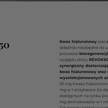
50
Kwas hialuronowy
oraz
składniki niezbędne do 
procesów
bioregeneracj
wyglądu skóry.
REVOK50 
synergiczny dostarczaj
kwas hialuronowy oraz
wyselekcjonowanych a
25 mg kwasu hialuronowe
mg w 1 strzykawce (to da
dostępnych na rynku pro
mg aminokwasów w 1 ml c
Tak bogaty koktajl wywoł