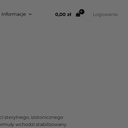
Informacje
0,00 
zł
Logowanie
i sterylnego, izotonicznego
formuły wchodzi stabilizowany