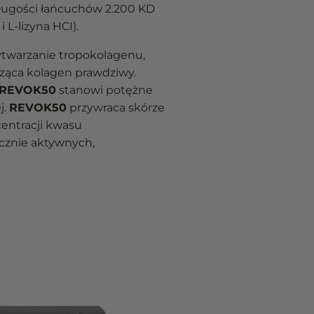
ługości łańcuchów 2.200 KD
 L-lizyna HCI).
ytwarzanie tropokolagenu,
ząca kolagen prawdziwy.
REVOK50
stanowi potężne
j.
REVOK50
przywraca skórze
centracji kwasu
icznie aktywnych,