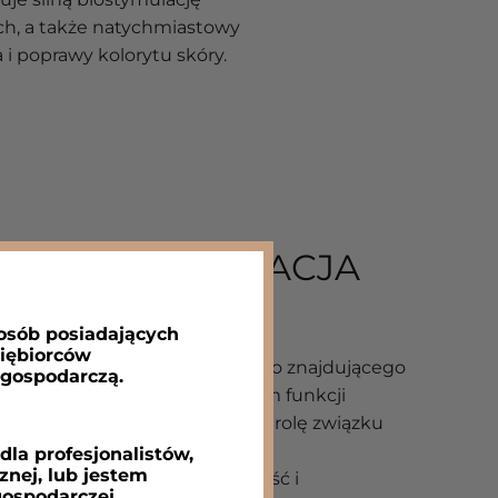
h, a także natychmiastowy
a i poprawy kolorytu skóry.
NA BIOSTYMULACJA
 osób posiadających
siębiorców
owy całego kwasu hialuronowego znajdującego
 gospodarczą.
as hialuronowy, poza pełnieniem funkcji
topione komórki, odgrywa także rolę związku
go wodę w przestrzeniach
la profesjonalistów,
nej, lub jestem
ywając tym samym na objętość i
ospodarczej.