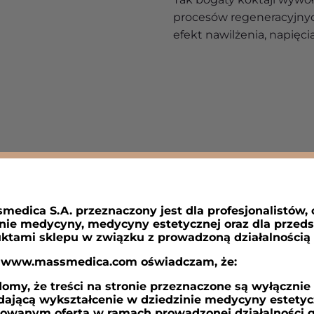
procesów regeneracyjnyc
efekt nawilżenia, napięci
SYNERGICZ
TKANKOWA
medica S.A. przeznaczony jest dla profesjonalistów,
nie medycyny, medycyny estetycznej oraz dla przed
Skóra zawiera około poł
ktami sklepu w związku z prowadzoną działalnością
się w ciele człowieka. Kw
y www.massmedica.com oświadczam, że:
macierzy, w której są za
wiążącego zatrzymujące
y, że treści na stronie przeznaczone są wyłącznie d
dającą wykształcenie w dziedzinie medycyny estetycz
międzykomórkowych, wpł
sowanym ofertą w ramach prowadzonej działalności g