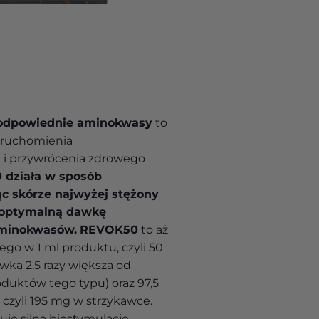
odpowiednie aminokwasy
to
uruchomienia
i
i przywrócenia zdrowego
działa w sposób
ąc skórze najwyżej stężony
 optymalną dawkę
minokwasów.
REVOK50
to aż
go w 1 ml produktu, czyli 50
wka 2.5 razy większa od
duktów tego typu) oraz 97,5
zyli 195 mg w strzykawce.
uje silną biostymulację