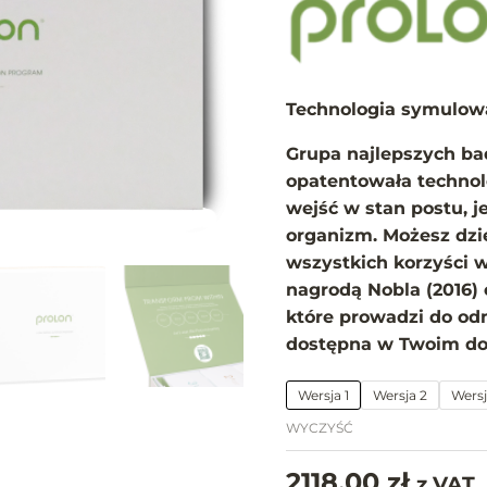
Technologia symulow
Grupa najlepszych ba
opatentowała technolo
wejść w stan postu, j
organizm. Możesz dzię
wszystkich korzyści 
nagrodą Nobla (2016) 
które prowadzi do od
dostępna w Twoim d
Wersja 1
Wersja 2
Wersj
WYCZYŚĆ
2118,00
zł
z VAT