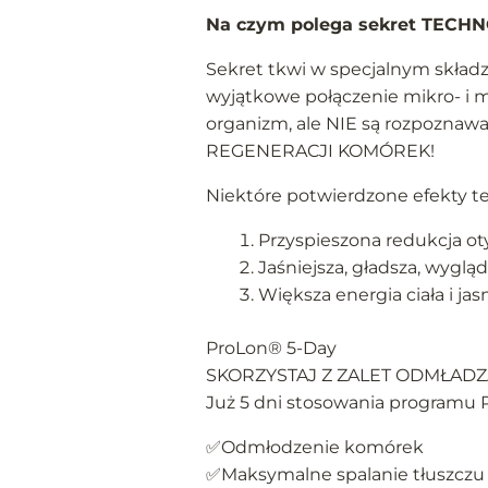
Na czym polega sekret TEC
Sekret tkwi w specjalnym skład
wyjątkowe połączenie mikro- i m
organizm, ale NIE są rozpoznaw
REGENERACJI KOMÓREK!
Niektóre potwierdzone efekty te
Przyspieszona redukcja oty
Jaśniejsza, gładsza, wyglą
Większa energia ciała i ja
ProLon® 5-Day
SKORZYSTAJ Z ZALET ODMŁAD
Już 5 dni stosowania programu 
✅Odmłodzenie komórek
✅Maksymalne spalanie tłuszczu