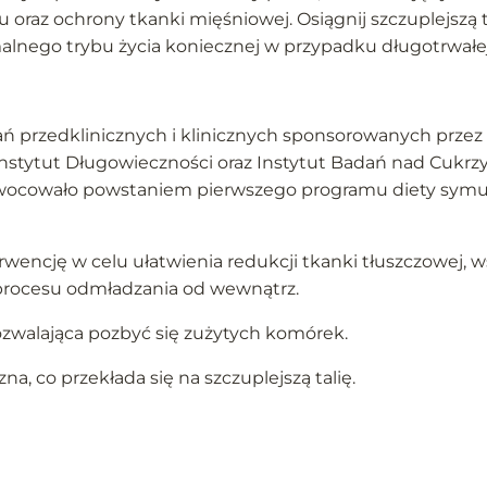
 oraz ochrony tkanki mięśniowej. Osiągnij szczuplejszą ta
lnego trybu życia koniecznej w przypadku długotrwałej 
ń przedklinicznych i klinicznych sponsorowanych przez
nstytut Długowieczności oraz Instytut Badań nad Cukrzyc
aowocowało powstaniem pierwszego programu diety symul
erwencję w celu ułatwienia redukcji tkanki tłuszczowej,
procesu odmładzania od wewnątrz.
ozwalająca pozbyć się zużytych komórek.
na, co przekłada się na szczuplejszą talię.