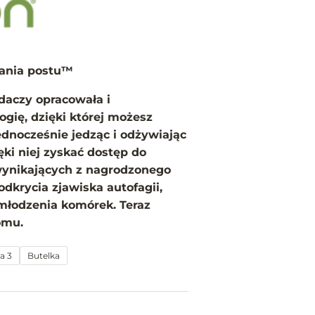
ania postu™
daczy opracowała i
gię, dzięki której możesz
ednocześnie jedząc i odżywiając
ki niej zyskać dostęp do
wynikających z nagrodzonego
odkrycia zjawiska autofagii,
młodzenia komórek. Teraz
omu.
a 3
Butelka