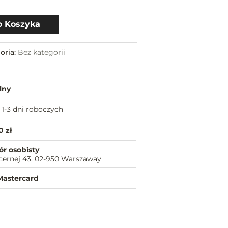
o Koszyka
oria:
Bez kategorii
lny
1-3 dni roboczych
0 zł
ór osobisty
cernej 43, 02-950 Warszaway
Mastercard