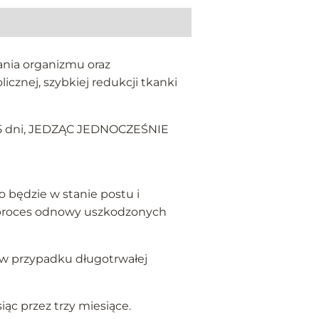
nia organizmu oraz
znej, szybkiej redukcji tkanki
KO 5 dni, JEDZĄC JEDNOCZEŚNIE
ło będzie w stanie postu i
ć proces odnowy uszkodzonych
 w przypadku długotrwałej
ąc przez trzy miesiące.