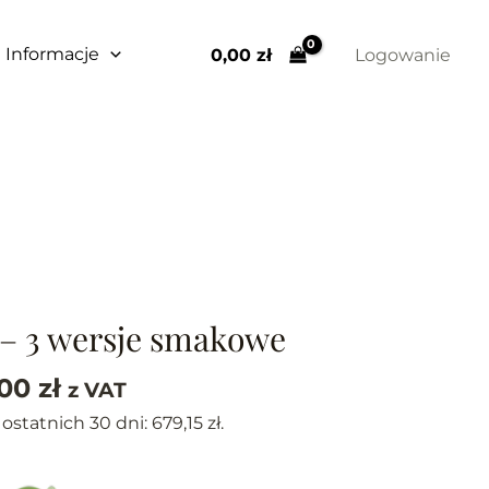
679,15 zł
do
Informacje
0,00 
zł
Logowanie
2118,00 zł
Zakres
cen:
 – 3 wersje smakowe
od
679,15 zł
,00
zł
z VAT
do
 ostatnich 30 dni:
679,15
zł
.
2118,00 zł