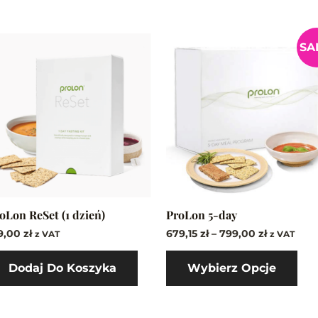
Zakres
Ten
SA
cen:
pro
od
ma
679,15 zł
do
wie
799,00 zł
war
Opc
mo
wyb
na
str
oLon ReSet (1 dzień)
ProLon 5-day
pro
9,00
zł
679,15
zł
–
799,00
zł
z VAT
z VAT
Dodaj Do Koszyka
Wybierz Opcje