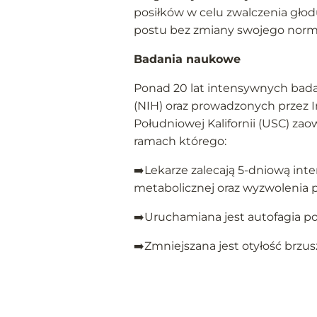
posiłków w celu zwalczenia głodu
postu bez zmiany swojego norma
Badania naukowe
Ponad 20 lat intensywnych bada
(NIH) oraz prowadzonych przez I
Południowej Kalifornii (USC) z
ramach którego:
➡️Lekarze zalecają 5-dniową int
metabolicznej oraz wyzwolenia 
➡️Uruchamiana jest autofagia p
➡️Zmniejszana jest otyłość brzusz