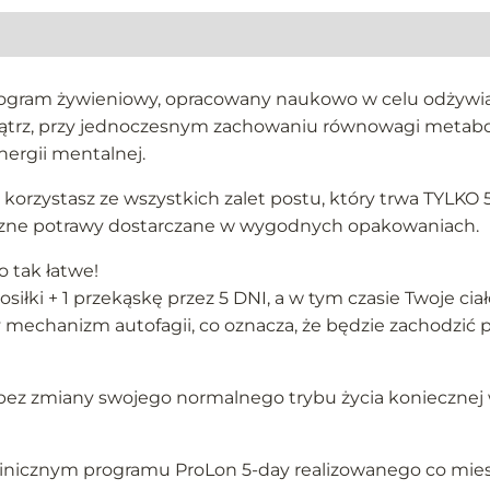
rogram żywieniowy, opracowany naukowo w celu odżywia
rz, przy jednoczesnym zachowaniu równowagi metabolic
ergii mentalnej.
 korzystasz ze wszystkich zalet postu, który trwa TYL
yszne potrawy dostarczane w wygodnych opakowaniach.
o tak łatwe!
siłki + 1 przekąskę przez 5 DNI, a w tym czasie Twoje cia
 mechanizm autofagii, co oznacza, że będzie zachodzi
i bez zmiany swojego normalnego trybu życia koniecznej
inicznym programu ProLon 5-day realizowanego co miesi