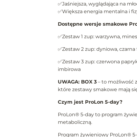
✅Jaśniejsza, wyglądająca na mło
✅Większa energia mentalna i fi
Dostępne wersje smakowe Pro
✅Zestaw 1 zup: warzywna, mine
✅Zestaw 2 zup: dyniowa, czarna f
✅Zestaw 3 zup: czerwona papryka 
imbirowa
UWAGA: BOX 3
– to możliwość z
które zestawy smakowe mają się 
Czym jest ProLon 5-day?
ProLon® 5-day to program żywie
metaboliczną.
Program żywieniowy ProLon® 5-d