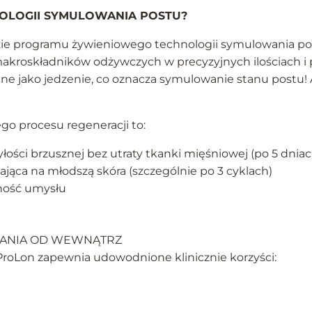
HNOLOGII SYMULOWANIA POSTU?
zie programu żywieniowego technologii symulowania post
akroskładników odżywczych w precyzyjnych ilościach i p
ane jako jedzenie, co oznacza symulowanie stanu postu
go procesu regeneracji to:
łości brzusznej bez utraty tkanki mięśniowej (po 5 dniac
dająca na młodszą skóra (szczególnie po 3 cyklach)
sność umysłu
ZANIA OD WEWNĄTRZ
ProLon zapewnia udowodnione klinicznie korzyści: