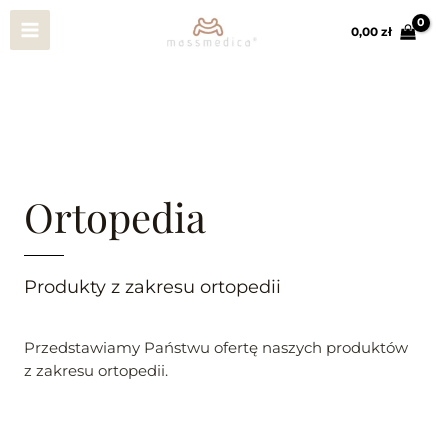
Przejdź
Main
do
0,00 
zł
treści
Menu
Ortopedia
Produkty z zakresu ortopedii
Przedstawiamy Państwu ofertę naszych produktów
z zakresu ortopedii.