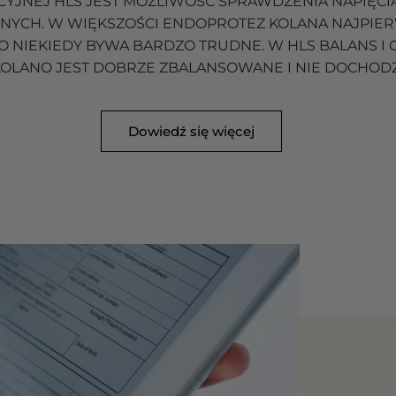
YJNEJ HLS JEST MOŻLIWOŚĆ SPRAWDZENIA NAPIĘCIA 
YCH. W WIĘKSZOŚCI ENDOPROTEZ KOLANA NAJPIERW
 NIEKIEDY BYWA BARDZO TRUDNE. W HLS BALANS I
KOLANO JEST DOBRZE ZBALANSOWANE I NIE DOCHODZI
Dowiedź się więcej