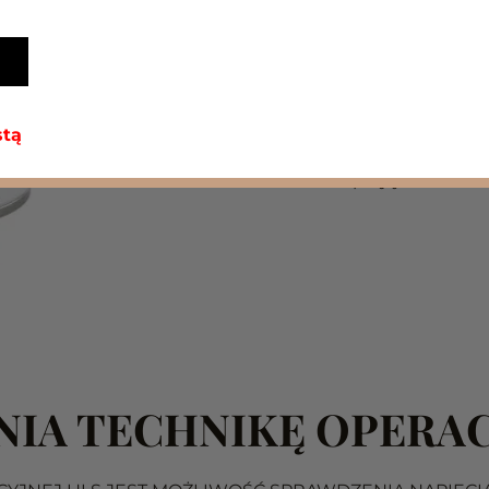
piszczelowy
pr
udowego z bol
stą
Dużą
stabilno
przy jednoczesne
IA TECHNIKĘ OPERAC