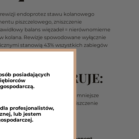
 rewizji endoprotez stawu kolanowego
entu piszczelowego, zniszczenie
eprawidłowy balans więzadeł = nierównomierne
ów kolana. Rewizje spowodowane wyłącznie
cznymi stanowią 43% wszystkich zabiegów
aportu AJRR – 2016).
ŁYKIEĆ OFERUJE:
 osób posiadających
siębiorców
 gospodarczą.
rzchnię kontaktu w zgięciu
= mniejsze
rane na wkładkę = mniejsze zniszczenie
la profesjonalistów,
nej, lub jestem
ospodarczej.
 wyważającej wkładkę i komponent