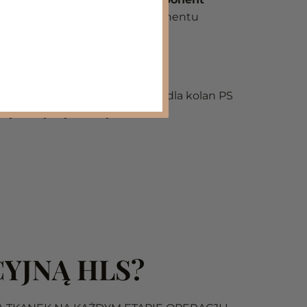
zy kontakcie w zgięciu komponentu
cem PS.
ść implantu
charakterystyczną dla kolan PS
j mniejszej resekcji kości.
YJNĄ HLS?