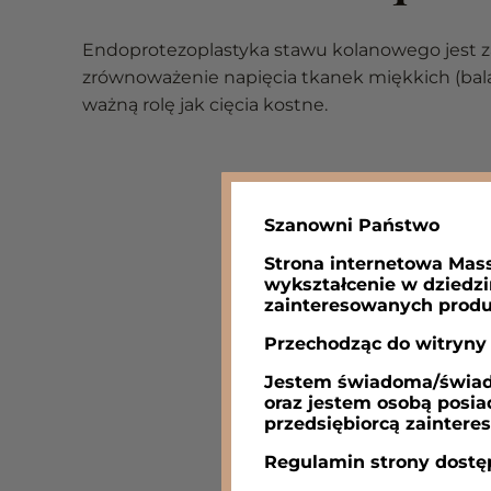
Endoprotezoplastyka stawu kolanowego jest 
zrównoważenie napięcia tkanek miękkich (bal
ważną rolę jak cięcia kostne.
Szanowni Państwo
Strona internetowa Mass
wykształcenie w dziedzi
zainteresowanych produ
Przechodząc do witryn
Jestem świadoma/świadom
oraz jestem osobą posia
przedsiębiorcą zaintere
Regulamin strony dostę