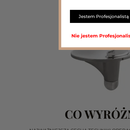
Jestem Profesjonalistą
Nie jestem Profesjonali
CO WYRÓŻN