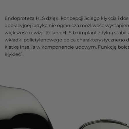
Endoproteza HLS dzięki koncepcji 3ciego kłykcia i do
operacyjnej radykalnie ogranicza możliwość wystąp
większość rewizji. Kolano HLS to implant z tylną stabil
wkładki polietylenowego bolca charakterystycznego dl
klatką Insall’a w komponencie udowym. Funkcję bolca i
kłykieć”.