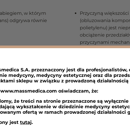
zabiegiem, w którym
Przyczyną większości
ans) odgrywa równie
(obluzowania kompon
polietylenu) jest ni
obciążenie przedział
przyczynami mechani
rewizyjnych (według r
TRZECI K
medica S.A. przeznaczony jest dla profesjonalistów,
nie medycyny, medycyny estetycznej oraz dla przed
ktami sklepu w związku z prowadzoną działalnością
Większą
powie
y www.massmedica.com oświadczam, że:
ciśnienie wywie
y, że treści na stronie przeznaczone są wyłącznie d
polietylenu.
dającą wykształcenie w dziedzinie medycyny estetycz
sowanym ofertą w ramach prowadzonej działalności g
pny jest
tutaj
.
Eliminację
siły