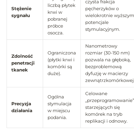
czysta frakcja
liczbą płytek
Stężenie
pęcherzyków o
krwi w
sygnału
wielokrotnie wyższy
pobranej
potencjale
próbce
stymulacyjnym.
osocza.
Nanometrowy
Ograniczona
rozmiar (30-150 nm)
Zdolność
(płytki krwi i
pozwala na głęboką,
penetracji
komórki są
bezproblemową
tkanek
duże).
dyfuzję w macierzy
zewnątrzkomórkowej
Celowane
Ogólna
„przeprogramowanie
Precyzja
stymulacja
starzejących się
działania
w miejscu
komórek na tryb
podania.
replikacji i odnowy.