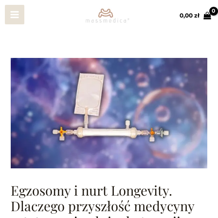
Przejdź
Main
do
0,00 
zł
treści
Menu
Egzosomy i nurt Longevity.
Dlaczego przyszłość medycyny