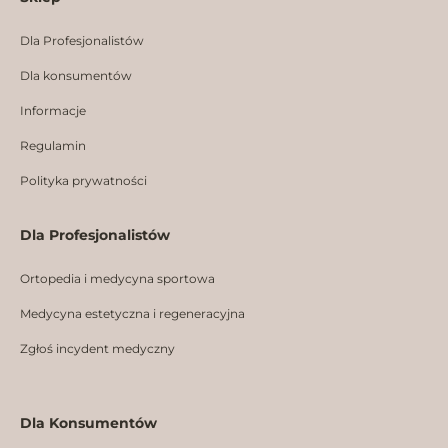
b
a
e
o
g
d
Dla Profesjonalistów
o
r
i
k
a
n
Dla konsumentów
m
Informacje
Regulamin
Polityka prywatności
Dla Profesjonalistów
Ortopedia i medycyna sportowa
Medycyna estetyczna i regeneracyjna
Zgłoś incydent medyczny
Dla Konsumentów