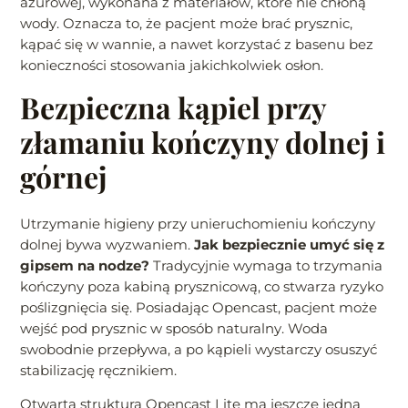
ażurowej, wykonana z materiałów, które nie chłoną
wody. Oznacza to, że pacjent może brać prysznic,
kąpać się w wannie, a nawet korzystać z basenu bez
konieczności stosowania jakichkolwiek osłon.
Bezpieczna kąpiel przy
złamaniu kończyny dolnej i
górnej
Utrzymanie higieny przy unieruchomieniu kończyny
dolnej bywa wyzwaniem.
Jak bezpiecznie umyć się z
gipsem na nodze?
Tradycyjnie wymaga to trzymania
kończyny poza kabiną prysznicową, co stwarza ryzyko
poślizgnięcia się. Posiadając Opencast, pacjent może
wejść pod prysznic w sposób naturalny. Woda
swobodnie przepływa, a po kąpieli wystarczy osuszyć
stabilizację ręcznikiem.
Otwarta struktura Opencast Lite ma jeszcze jedną